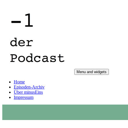
Skip
to
content
Menu and widgets
Der Podcast vor der Nullnummer
Home
Episoden-Archiv
Über minusEins
Impressum